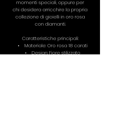
momenti speciali, oppure per
chi desidera arricchire la propria
collezione di gioielli in oro rosa
con diamanti.
Caratteristiche principali:
• Materiale: Oro rosa 18 carati
• Design: Fiore stilizzato
• Tipologia chiusura: Perno e
monachella
• Diamanti: ct. 1,40 qualità
G/VS
• Dimensioni 2 cm.