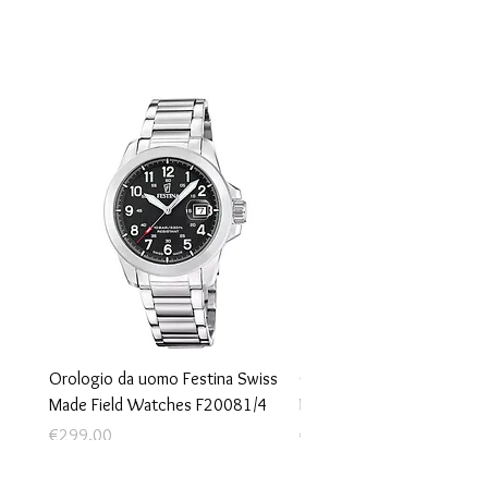
Orologio da uomo Festina Swiss
Orologio da uomo Festina
Made Field Watches F20081/4
Made Rivé F20053/2
Price
Price
€299.00
€690.00