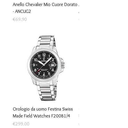
Anello Chevalier Mio Cuore Dorato
Anello Chevalier Mio Cuore
- ANCUG2
ANCUB2
Price
Price
€69.90
€69.90
Orologio da uomo Festina Swiss
Orologio da uomo Festina
Made Field Watches F20081/4
Made Rivé F20053/2
Price
Price
€299.00
€690.00