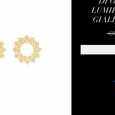
DI 
LUMIÈ
GIALL
 €1