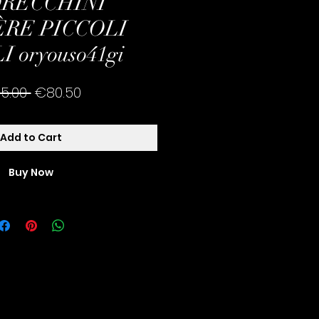
ORECCHINI
RE PICCOLI
I oryouso41gi
Regular
Sale
15.00 
€80.50
Price
Price
Add to Cart
Buy Now