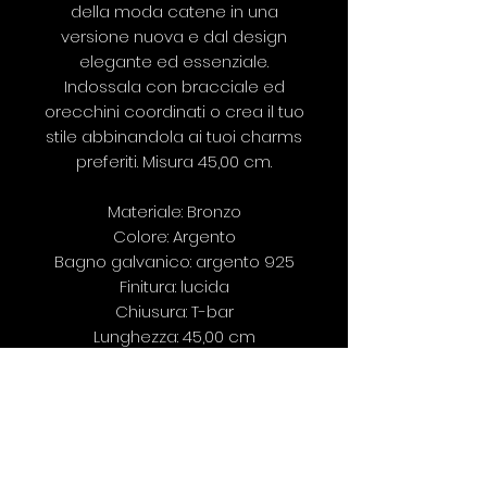
della moda catene in una
versione nuova e dal design
elegante ed essenziale.
Indossala con bracciale ed
orecchini coordinati o crea il tuo
stile abbinandola ai tuoi charms
preferiti. Misura 45,00 cm.
Materiale: Bronzo
Colore: Argento
Bagno galvanico: argento 925
Finitura: lucida
Chiusura: T-bar
Lunghezza: 45,00 cm