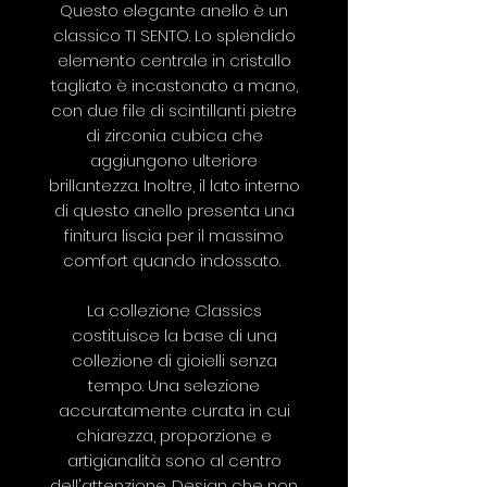
Questo elegante anello è un
classico TI SENTO. Lo splendido
elemento centrale in cristallo
tagliato è incastonato a mano,
con due file di scintillanti pietre
di zirconia cubica che
aggiungono ulteriore
brillantezza. Inoltre, il lato interno
di questo anello presenta una
finitura liscia per il massimo
comfort quando indossato.
La collezione Classics
costituisce la base di una
collezione di gioielli senza
tempo. Una selezione
accuratamente curata in cui
chiarezza, proporzione e
artigianalità sono al centro
dell'attenzione. Design che non