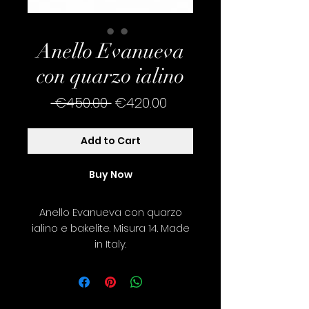
Anello Evanueva
con quarzo ialino
Regular
Sale
 €450.00 
€420.00
Price
Price
Add to Cart
Buy Now
Anello Evanueva con quarzo
ialino e bakelite. Misura 14. Made
in Italy.