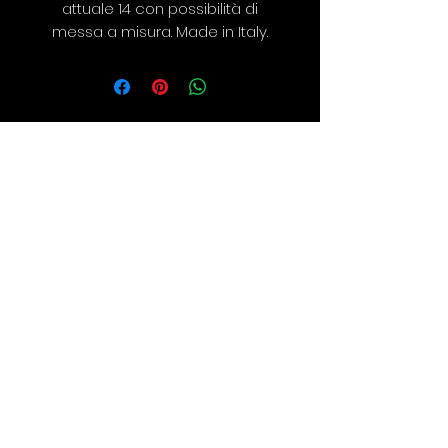
attuale 14 con possibilità di
messa a misura. Made in Italy.
©2019 SILVIA RAIMONDI |
REALIZED BY LUDOVICA
COLAMBUMBO
CONTACTS
RETURNS
PRIVACY