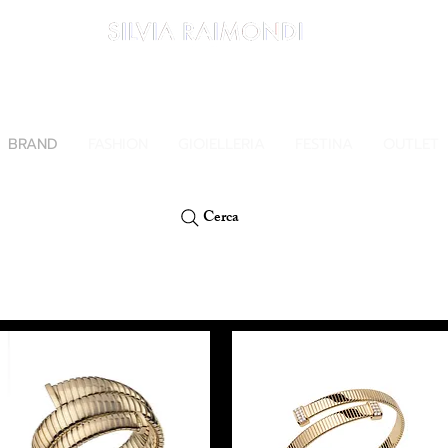
PAGA IN 3 RATE E SENZA INTERESSI CON PAYPAL O KLARNA
BRAND
FASHION
GIOIELLERIA
FESTINA
OUTLET
Cerca