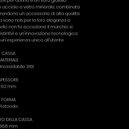
90/A per donna è un vero gioiello
in acciaio e vetro minerale, combinata
o rendono un accessorio di alta qualità
na sono noti per la loro eleganza e
ello non fa eccezione. Il marchio si
distintivi e un'innovazione tecnologica
n'esperienza unica all'utente.
CASSA
MATERIALE
Inossidabile 316l
SPESSORE
9.2 mm
FORMA
Rotonda
RO DELLA CASSA
36.8 mm