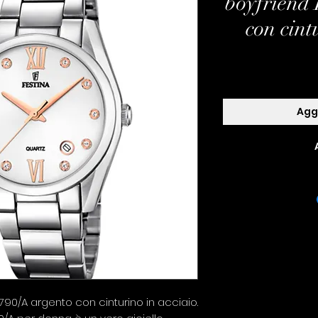
boyfriend
con cint
Aggi
790/A argento con cinturino in acciaio.