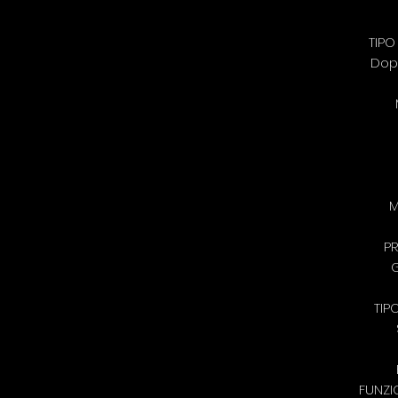
TIPO
Dop
M
P
TIP
FUNZI