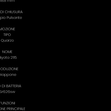
18.8 mm
 DI CHIUSURA
pio Pulsante
MOZIONE
TIPO
Quarzo
NOME
iyota 2115
RODUZIONE
Giappone
O DI BATTERIA
Sr626sw
FUNZIONI
ONE PRINCIPALE