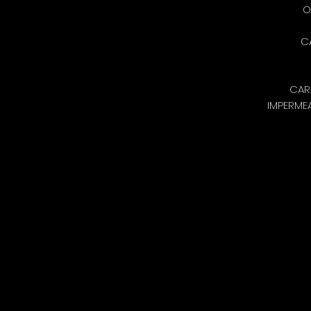
O
C
CAR
IMPERMEA