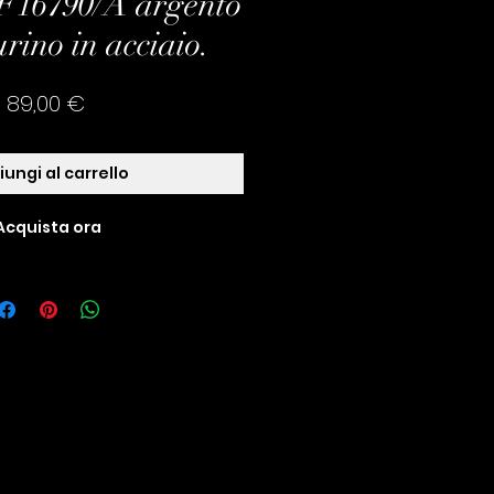
 F16790/A argento
urino in acciaio.
Prezzo
89,00 €
ungi al carrello
Acquista ora