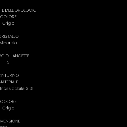
E DELL'OROLOGIO
COLORE
Grigio
CRISTALLO
Minerale
O DI LANCETTE
3
INTURINO
MATERIALE
Inossidabile 316l
COLORE
Grigio
IMENSIONE