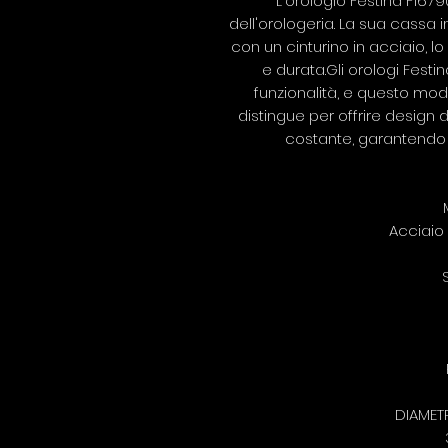
L'orologio Festina F167
dell'orologeria. La sua cassa 
con un cinturino in acciaio, l
e durata.Gli orologi Festi
funzionalità, e questo mod
distingue per offrire design 
costante, garantendo u
Acciaio 
DIAMET