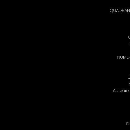
QUADRANT
NUMER
C
Acciaio 
D