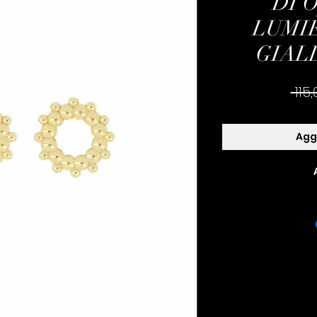
DI 
LUMIÈ
GIALL
 115
Aggi