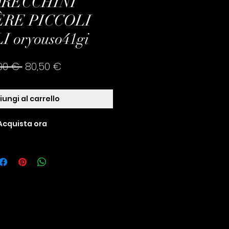
ORECCHINI
RE PICCOLI
I oryouso41gi
Prezzo
Prezzo
,00 € 
80,50 €
regolare
scontato
ungi al carrello
Acquista ora