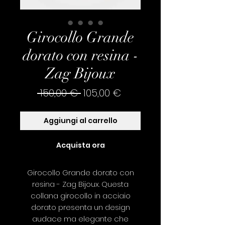
Girocollo Grande
dorato con resina -
Zag Bijoux
Prezzo
Prezzo
 150,00 € 
105,00 €
regolare
scontato
Aggiungi al carrello
Acquista ora
Girocollo Grande dorato con
resina - Zag Bijoux. Questa
collana girocollo in acciaio
dorato presenta un design
audace ma elegante che