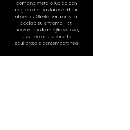
combina metallo lucido con
maglie in resina dai colori tenui
al centro. Gli elementi curvi in ​​
acciaio su entrambi i lati
incorniciano le maglie vistose,
creando una silhouette
equilibrata e contemporanea.
©2019 SILVIA RAIMONDI