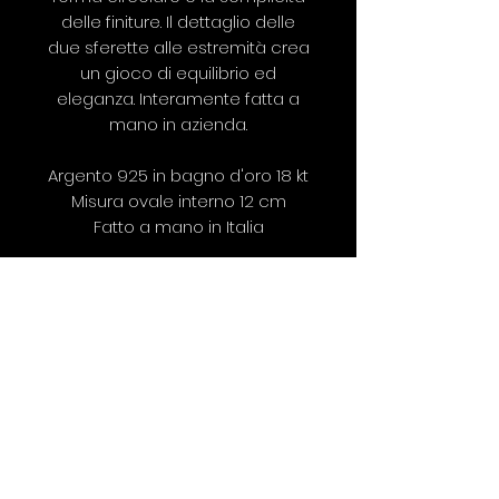
delle finiture. Il dettaglio delle
due sferette alle estremità crea
un gioco di equilibrio ed
eleganza. Interamente fatta a
mano in azienda.
Argento 925 in bagno d'oro 18 kt
Misura ovale interno 12 cm
Fatto a mano in Italia
©2019 SILVIA RAIMONDI