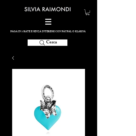
PAGA IN 3 RATE E SENZA INTERESSI CON PAYPAL O KLARNA
Cerca