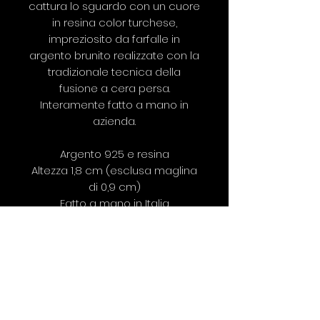
cattura lo sguardo con un cuore
in resina color turchese,
impreziosito da farfalle in
argento brunito realizzate con la
tradizionale tecnica della
fusione a cera persa.
Interamente fatto a mano in
azienda.
Argento 925 e resina
Altezza 1,8 cm (esclusa maglina
di 0,9 cm)
Fatto a mano in Italia