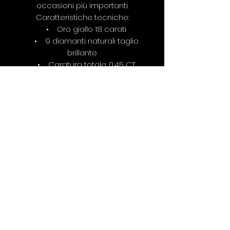
occasioni più importanti.
Caratteristiche tecniche:
• Oro giallo 18 carati
• 9 diamanti naturali taglio
brillante
• Caratura totale: 0,45 CT
• Colore: G
• Purezza: VS
• Lunghezza: 45 cm
regolabile
©2019 SILVIA RAIMONDI