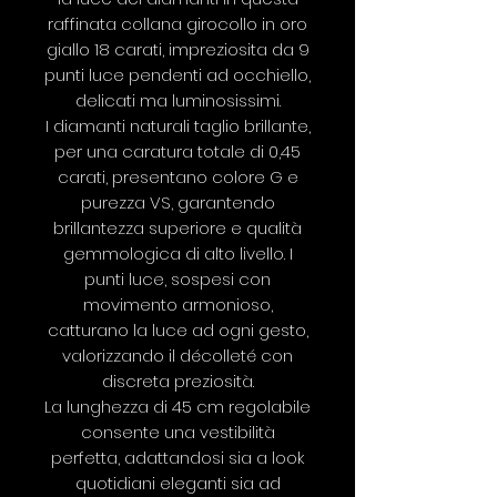
raffinata collana girocollo in oro
giallo 18 carati, impreziosita da 9
punti luce pendenti ad occhiello,
delicati ma luminosissimi.
I diamanti naturali taglio brillante,
per una caratura totale di 0,45
carati, presentano colore G e
purezza VS, garantendo
brillantezza superiore e qualità
gemmologica di alto livello. I
punti luce, sospesi con
movimento armonioso,
catturano la luce ad ogni gesto,
valorizzando il décolleté con
discreta preziosità.
La lunghezza di 45 cm regolabile
consente una vestibilità
perfetta, adattandosi sia a look
quotidiani eleganti sia ad