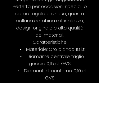
Perfetta per occasioni speciali o
come regalo prezioso, questa
collana combina raffinatezza,
design originale e alta qualità
dei materiali.
Caratteristiche
• Materiale: Oro bianco 18 kt
• Diamante centrale: taglio
goccia 0,15 ct GVS
• Diamanti di contorno: 0,10 ct
GVS
• Lunghezza catena: 45 cm
regolabile
• Pendente: cornice a
goccia con diamante centrale
pendente
• Chiusura: pesciolino con
punto luce posteriore
• Prezzo: €2.250