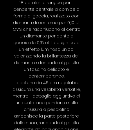
18 carati si distingue per il
pendente centrale a cornice a
forma di goccia, realizzato con
diamanti di contorno per 0,10 ct
GVS che racchiudono al centro
un diamante pendente a
goccia da 0,15 ct. Il design crea
un effetto luminoso unico,
valorizzando la brillantezza dei
diamanti e donando al gioiello
un fascino delicato e
contemporaneo.
La catena da 45 cm regolabile
assicura una vestibilità versatile,
mentre il dettaglio aggiuntivo di
un punto luce pendente sulla
chiusura a pesciolino
arricchisce la parte posteriore
della nuca, rendendo il gioiello
elegante da ogni angolazione.