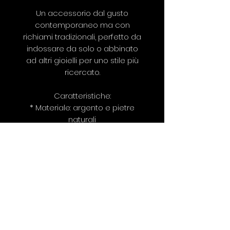
Un accessorio dal gusto
contemporaneo ma con
richiami tradizionali, perfetto da
indossare da solo o abbinato
ad altri gioielli per uno stile più
ricercato.
Caratteristiche:
* Materiale: argento e pietre
naturali
* Pendente: corno smaltato a
mano (5 cm)
* Lunghezza totale: 80 cm
* Lavorazione artigianale
* Pezzo unico
Prezzo: 55 €