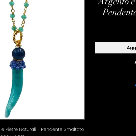
Argento e 
Pendent
Aggi
e Pietre Naturali – Pendente Smaltato