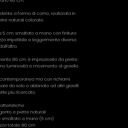
ano 80 cm.
ente a forma di corno, realizzata in
tre naturali colorate.
a 5 cm, smaltato a mano con finitura
zo irripetibile e leggermente diverso
dall’altro.
mente 80 cm, è impreziosito da pietre
no luminosità e movimento al gioiello.
o contemporaneo ma con richiami
sare da solo o abbinato ad altri gioielli
tile più ricercato.
atteristiche:
rgento e pietre naturali
o smaltato a mano (5 cm)
zza totale: 80 cm