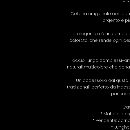
a M
Collana artigianale con pend
argento e pie
Il protagonista è un corno d
colorata, che rende ogni pez
Il laccio, lungo complessiva
naturali multicolore che dona
Un accessorio dal gust
tradizionali, perfetto da indos
per uno s
Car
* Materiale: a
* Pendente: corn
* Lunghe