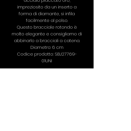
acciaio placcato oro,
impreziosito da un inserto a
forma di diamante, si infila
facilmente al polso.
Questo bracciale rotondo è
molto elegante e consigliamo di
abbinarlo a bracciali a catena.
Diametro: 6 cm
Codice prodotto: SBJ27769-
01UNI
©2019 SILVIA RAIMONDI