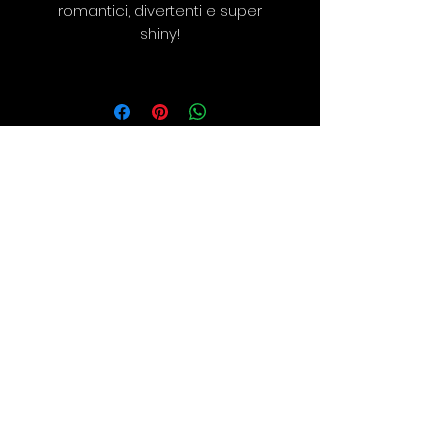
romantici, divertenti e super
shiny!
©2019 SILVIA RAIMONDI
CONTATTI
RESI
PRIVACY