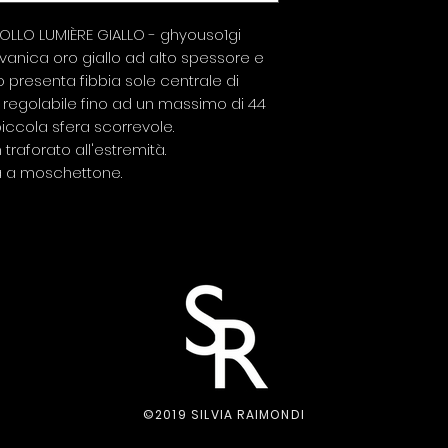
LLO LUMIÈRE GIALLO - ghyouso1gi
vanica oro giallo ad alto spessore e
llo presenta fibbia sole centrale di
È regolabile fino ad un massimo di 44
iccola sfera scorrevole.
aforato all'estremità.
a a moschettone.
©2019 SILVIA RAIMONDI