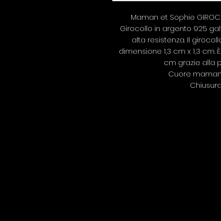
Maman et Sophie GIROCO
Girocollo in argento 925 gal
alta resistenza. Il giroco
dimensione 1,3 cm x 1,3 cm. 
cm grazie alla p
Cuore maman tr
Chiusur