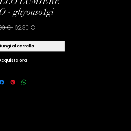
LLO LUMIÈRE
 - ghyouso1gi
Prezzo
Prezzo
00 € 
62,30 €
regolare
scontato
ungi al carrello
Acquista ora